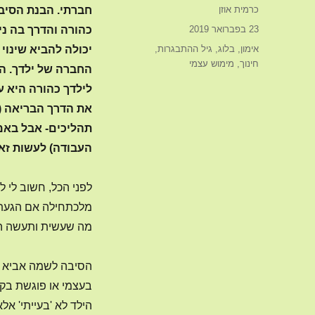
מחבר
כרמית אוזן
חברתי. הבנת הסיב
פורסם
23 בפברואר 2019
כהורה והדרך בה ני
בתאריך
קטגוריות
אימון
,
בלוג
,
גיל ההתבגרות
,
יכולה להביא שינוי
חינוך
,
מימוש עצמי
החברה של ילדך. הי
לילדך כהורה היא ע
את הדרך הבריאה (
תהליכים- אבל באמ
העבודה) לעשות זא
לפני הכל, חשוב לי ל
מלכתחילה אם הגעת ל
מה שעשית ותעשה הוא
הסיבה לשמה אביא א
בעצמי או פוגשת בקל
הילד לא 'בעייתי' א