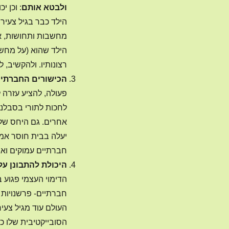
ולבטא אותם
: וכן י
הילד כבר בגיל צעיר 
מחשבות ותחושות, אם 
הילד שהוא (על מחשב
רצונותיו. ולהקשיב, ל
הכישורים החברתיי
פעולה, להציע עזרה 
לחכות לתורי בסבלנו
אחרים.
גם היחס של 
יעלה בבית חוסר אמון
חברתיים עמוקים וארו
היכולת להתבונן על
הדימוי העצמי פגוע ב
חברתיים- פרשנויות ש
העולם עוד מגיל צעי
הסובייקטיבית שלו כ