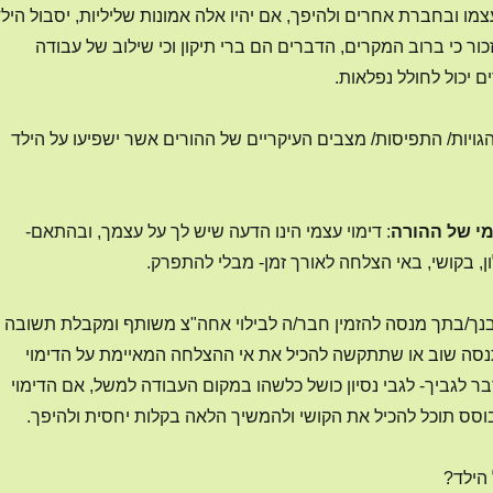
מו ובחברת אחרים ולהיפך, אם יהיו אלה אמונות שליליות, יסבול היל
ור כי ברוב המקרים, הדברים הם ברי תיקון וכי שילוב של עבודה
ם יכול לחולל נפלאות.
להלן 5 ההתנהגויות/ התפיסות/ מצבים העיקריים של ההורים אשר ישפיעו על הילד
מי של ההורה
: דימוי עצמי הינו הדעה שיש לך על עצמך, ובהתאם-
ן, בקושי, באי הצלחה לאורך זמן- מבלי להתפרק.
נך/בתך מנסה להזמין חבר/ה לבילוי אחה"צ משותף ומקבלת תשובה
תנסה שוב או שתתקשה להכיל את אי ההצלחה המאיימת על הדימוי
ר לגביך- לגבי נסיון כושל כלשהו במקום העבודה למשל, אם הדימוי
וסס תוכל להכיל את הקושי ולהמשיך הלאה בקלות יחסית ולהיפך.
 הילד?