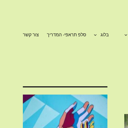
בלוג
סלפ תראפי- המדריך
צור קשר