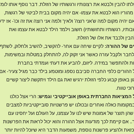
כולתו להבין ולבטא את רצונותיו ורגשותיו של הזולת. דבר נוסף אותו לומ
מהוריו הוא לבטא את עצמו- אם יהיה מקום בבית לביטוי של רגשות,
יהיה מקום למה ש'אני רוצה' ולאיך ולמה אני רוצה את זה וכו'- אז ידע
ותיו, רגשותיו ותחושותיו) חשוב וילמד הילד לבטא את עצמו ואת
הבין ולכבד את אלו של הזולת.
ם של ההורה:
לקיים שיחה עם אחר- להקשיב, להשיב ולחלוק, לשתף
לחבר ולקבל עזרה כאשר אני זקוק לה, להתחלק במטלות ובמשימות,
ת ולהתפשר במידה. ליזום, להביע את דעתי ועמדתי בחברת
ההורים כלפי החברה סביבם נספג ומוטמע בילד כבר מגיל צעיר- אם
 באופן קבוע כלפי הזולת ירגיש זאת גם הילד ויתקשה ליצור קשיים
כי טווח.
 המציאות החברתית באופן אובייקטיבי וגמיש:
הרי אצל כולנו
מקומות כאלה ואחרים ובכולנו יש פרשנויות סובייקטיביות למצבים
הן תוצר של אמונות שיש לנו על עצמנו, על העולם ועל יחסינו עם
ר.. אם קיימת לכך מודעות אצל ההורה והוא יכול לראות את הפרשנות
כזאת ולהציע פרשנות נוספת, משמעות הדבר היא שיוכל להיות יותר