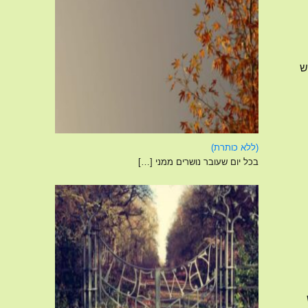
ש
פוסט
(ללא כותרת)
4120
בכל יום שעובר נושרים ממני
[…]