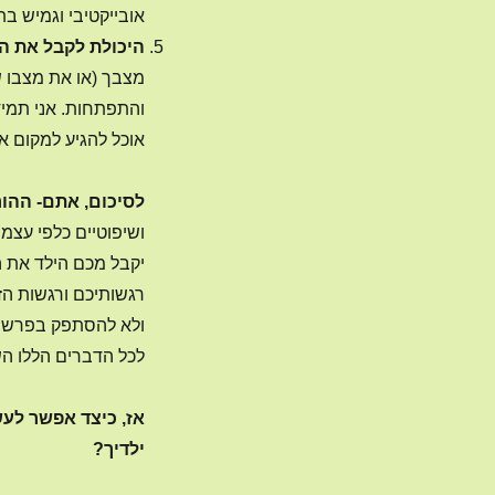
אובייקטיבי וגמיש ב
היכולת לקבל את ה
מצבך (או את מצבו ש
והתפתחות. אני תמיד
אוכל להגיע למקום אל
לסיכום, אתם- ההו
ושיפוטיים כלפי עצמ
יקבל מכם הילד את ה
רגשותיכם ורגשות הז
ולא להסתפק בפרשנות
לכל הדברים הללו ה
אז, כיצד אפשר לע
ילדיך?