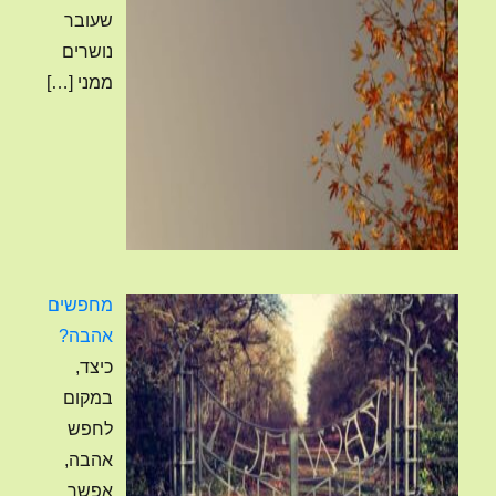
שעובר
נושרים
ממני
[…]
מחפשים
אהבה?
כיצד,
במקום
לחפש
אהבה,
אפשר