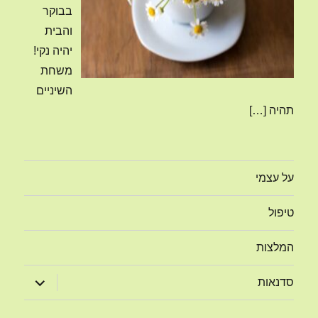
בבוקר
והבית
יהיה נקי!
משחת
השיניים
תהיה
[…]
על עצמי
טיפול
המלצות
הצג
סדנאות
תפריט