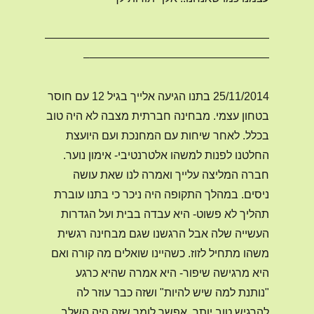
————————————————————
————————————————–
25/11/2014 בתנו הגיעה אלייך בגיל 12 עם חוסר
בטחון עצמי. מבחינה חברתית מצבה לא היה טוב
בכלל. לאחר שיחות עם המחנכת ועם היועצת
החלטנו לפנות למשהו אלטרנטיבי- אימון נוער.
חברה המליצה עלייך ואמרה לנו שאת עושה
ניסים. במהלך התקופה היה ניכר כי בתנו עוברת
תהליך לא פשוט- היא עבדה בבית ועל הגדרות
העשייה שלה אבל הרגשנו שגם מבחינה רגשית
משהו מתחיל לזוז. כשהיינו שואלים מה קורה ואם
היא מרגישה שיפור- היא אמרה שהיא כרגע
"נותנת למה שיש להיות" ושזה כבר עוזר לה
להרגיש טוב יותר. אפשר לומר שזה היה השלב