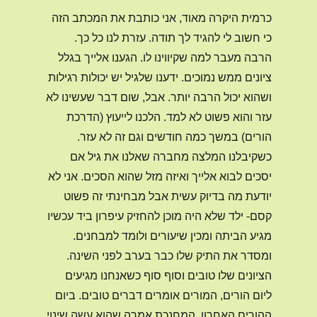
כרמית היקרה מאוד, אני כותבת את המכתב הזה
כי חשוב לי להגיד לך תודה. עזרת לנו כל כך.
הרבה מעבר למה שקיווינו לו. הגענו אלייך בגלל
ציונים ממש נמוכים. ידענו שלגיל יש יכולות רגילות
ושהוא יכול הרבה יותר. אבל, שום דבר שעשינו לא
עזר והוא פשוט לא למד. הלכנו לייעוץ (הדרכת
הורים) במשך כמה חודשים וגם זה לא עזר.
כשקיבלנו המלצה מחברה שאלנו את גיל אם
יסכים לבוא אלייך ואיזה מזל שהוא הסכים. אני לא
יודעת מה בדיוק עשית אבל מבחינתי זה פשוט
קסם- ילד שלא היה מוכן להחזיק עיפרון ביד עכשיו
מגיע הביתה ומכין שיעורים ולומד למבחנים.
ומסדר את התיק שלו כבר בערב לפני השינה.
הציונים שלו טובים וסוף סוף כשאנחנו מגיעים
ליום הורים, המורים אומרים דברים טובים. ביום
ההורים האחרון, המחנכת אמרה שהוא עשה שינוי