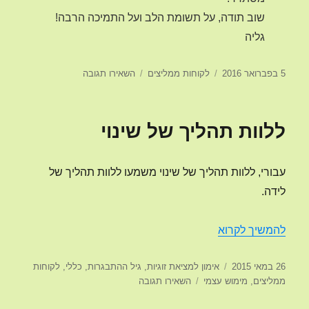
שוב תודה, על תשומת הלב ועל התמיכה הרבה!
גליה
פורסם
קטגוריות
עבור
5 בפברואר 2016
לקוחות ממליצים
השאירו תגובה
בתאריך
אימון
נוער
והדרכת
ללוות תהליך של שינוי
הורים
עבורי, ללוות תהליך של שינוי משמעו ללוות תהליך של
לידה.
ללוות תהליך של שינוי
להמשיך לקרוא
פורסם
קטגוריות
26 במאי 2015
אימון למציאת זוגיות
,
גיל ההתבגרות
,
כללי
,
לקוחות
בתאריך
עבור
ממליצים
,
מימוש עצמי
השאירו תגובה
ללוות