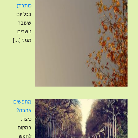
פוסט
כותרת)
4120
בכל יום
שעובר
נושרים
ממני
[…]
מחפשים
אהבה?
כיצד,
במקום
לחפש