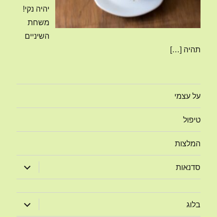
יהיה נקי!
משחת
השיניים
תהיה
[…]
על עצמי
טיפול
המלצות
הצג
סדנאות
תפריט
הצג
בלוג
תפריט