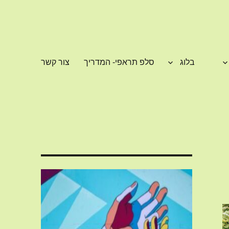
בלוג
סלפ תראפי- המדריך
צור קשר