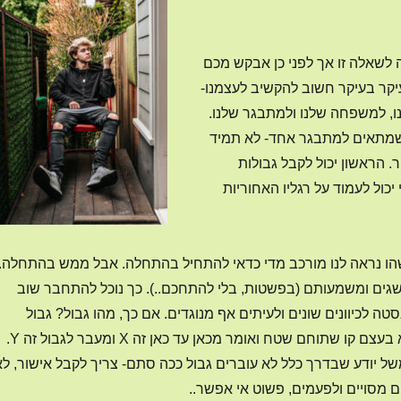
לשאלה זו אך לפני כן אבקש מכם
עיקר בעיקר חשוב להקשיב לעצמנו-
, למשפחה שלנו ולמתבגר שלנו.
 שמתאים למתבגר אחד- לא תמיד
הראשון יכול לקבל גבולות
יכול לעמוד על רגליו האחוריות
 נראה לנו מורכב מדי כדאי להתחיל בהתחלה. אבל ממש בהתחלה.
גים ומשמעותם (בפשטות, בלי להתחכם..). כך נוכל להתחבר שוב
סטה לכיוונים שונים ולעיתים אף מנוגדים. אם כך, מהו גבול? גבול
במובן המוכר לנו הוא בעצם קו שתוחם שטח ואומר מכאן עד כאן זה X ומעבר לגבול זה Y.
של יודע שבדרך כלל לא עוברים גבול ככה סתם- צריך לקבל אישור, לא
 מסויים ולפעמים, פשוט אי אפשר..