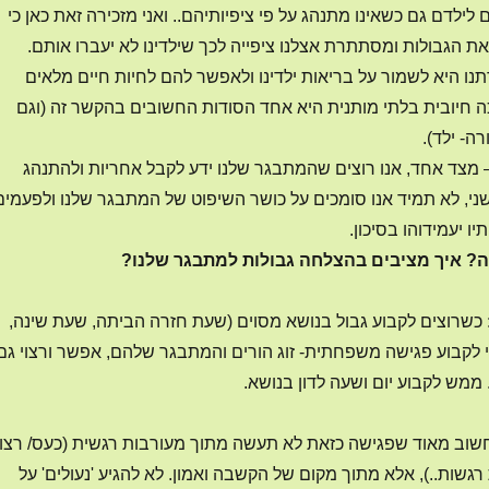
 לילדם גם כשאינו מתנהג על פי ציפיותיהם.. ואני מזכירה זאת כאן כי
את הגבולות ומסתתרת אצלנו ציפייה לכך שילדינו לא יעברו אותם.
נו היא לשמור על בריאות ילדינו ולאפשר להם לחיות חיים מלאים
ה חיובית בלתי מותנית היא אחד הסודות החשובים בהקשר זה (וגם
- ילד).
 מצד אחד, אנו רוצים שהמתבגר שלנו ידע לקבל אחריות ולהתנהג
ני, לא תמיד אנו סומכים על כושר השיפוט של המתבגר שלנו ולפעמים
 יעמידוהו בסיכון.
זה? איך מציבים בהצלחה גבולות למתבגר שלנו?
 כשרוצים לקבוע גבול בנושא מסוים (שעת חזרה הביתה, שעת שינה,
אי לקבוע פגישה משפחתית- זוג הורים והמתבגר שלהם, אפשר ורצוי גם
ממש לקבוע יום ושעה לדון בנושא.
שוב מאוד שפגישה כזאת לא תעשה מתוך מעורבות רגשית (כעס/ רצון
גשות..), אלא מתוך מקום של הקשבה ואמון. לא להגיע 'נעולים' על