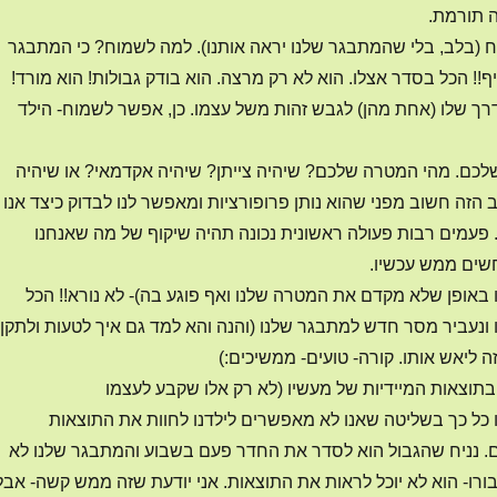
ה תורמת.
 (בלב, בלי שהמתבגר שלנו יראה אותנו). למה לשמוח? כי המתבגר
ף!! הכל בסדר אצלו. הוא לא רק מרצה. הוא בודק גבולות! הוא מורד!
רך שלו (אחת מהן) לגבש זהות משל עצמו. כן, אפשר לשמוח- הילד
לכם. מהי המטרה שלכם? שיהיה צייתן? שיהיה אקדמאי? או שיהיה
הזה חשוב מפני שהוא נותן פרופורציות ומאפשר לנו לבדוק כיצד אנו
 פעמים רבות פעולה ראשונית נכונה תהיה שיקוף של מה שאנחנו
שים ממש עכשיו.
ו באופן שלא מקדם את המטרה שלנו ואף פוגע בה)- לא נורא!! הכל
ונעביר מסר חדש למתבגר שלנו (והנה והא למד גם איך לטעות ולתקן
ה ליאש אותו. קורה- טועים- ממשיכים:)
וצאות המיידיות של מעשיו (לא רק אלו שקבע לעצמו
 כל כך בשליטה שאנו לא מאפשרים לילדנו לחוות את התוצאות
. נניח שהגבול הוא לסדר את החדר פעם בשבוע והמתבגר שלנו לא
בורו- הוא לא יוכל לראות את התוצאות. אני יודעת שזה ממש קשה- אבל