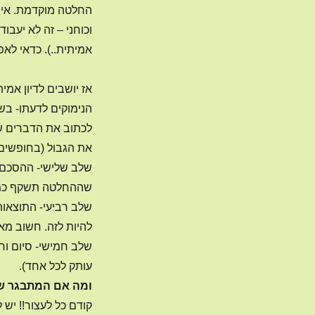
החלטה מוקדמת. אין 
וכוחני – זה לא יעבו
אמיתית..). כדאי לא
אז יושבים לדיון אמי
הנימוקים לדעתו- בש
לכתוב את הדברים שע
את הגבול (בחופשים,
שלב שלישי- ההסכם: 
שההחלטה תשקף כמה ש
שלב רביעי- התוצאות
להיות לזה. חשוב מא
שלב חמישי- סיום ו
עותק לכל אחד).
ומה אם המתבגר ש
קודם כל לעצור!! יש 