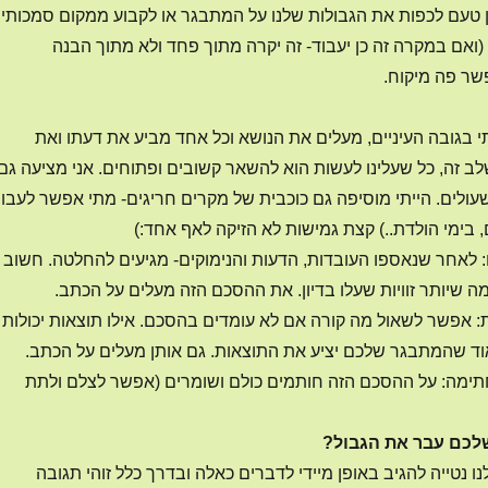
טעם לכפות את הגבולות שלנו על המתבגר או לקבוע ממקום סמכותי
ד (ואם במקרה זה כן יעבוד- זה יקרה מתוך פחד ולא מתוך הבנה
פשר פה מיקוח.
תי בגובה העיניים, מעלים את הנושא וכל אחד מביע את דעתו ואת
לב זה, כל שעלינו לעשות הוא להשאר קשובים ופתוחים. אני מציעה גם
ולים. הייתי מוסיפה גם כוכבית של מקרים חריגים- מתי אפשר לעבו
 בימי הולדת..) קצת גמישות לא הזיקה לאף אחד:)
לאחר שנאספו העובדות, הדעות והנימוקים- מגיעים להחלטה. חשוב
יותר זוויות שעלו בדיון. את ההסכם הזה מעלים על הכתב.
: אפשר לשאול מה קורה אם לא עומדים בהסכם. אילו תוצאות יכולות
וד שהמתבגר שלכם יציע את התוצאות. גם אותן מעלים על הכתב.
חתימה: על ההסכם הזה חותמים כולם ושומרים (אפשר לצלם ולתת
לכם עבר את הגבול?
לנו נטייה להגיב באופן מיידי לדברים כאלה ובדרך כלל זוהי תגובה