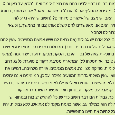
אם כך, האם יש מקומות בחיינו ובחיי ילדינו בהם אנו רוצים לומר זאת: "מכאן עד כאן זה X
ומעבר לגבול זה Y" ? מה יכול להחליף את X ואת Y במשוואה הזאת? אסור/ מותר, בטוח/
 והאם יש מצב של אישורים מיוחדים? (חשוב שיהיה- נגיע לזה
ר, האם אנו מאפשרים להם לשלם אותו (גם זה בהמשך..) וכשאי
ור לנו ולהם?
- לכל אדם יש גבולות (אם נראה לנו שיש אנשים מסויימים שאין להם
 שהגבולות שלהם רחבים יותר). הגבולות נגזרים גם ממצבים/ אנשים
ם בתוכי- תוצאה של נסיון העבר, הסקת מסקנות ועוד. יש דוגמה (ממש
טובה, אז תסלחו לי:) המתארת מסיבת ריקודים סוערת על גג רחב
דיים של בניין בן 12 קומות. מוזיקה מצויינת, אנשים מגניבים, אוירה מלהיבה.. דמיינו את
א, שאין מעקה/ גדרות המונעים נפילה. על כן, המוזמנים אינם יכולים
לא מרגישים בטוחים ואולי אפילו לא מרגישים יציבים. עכשיו, דמיינו
וק- אבל עם מעקה. הבטחון חוזר, אפשר להשתחרר ולרקוד
 כך. גבולות הם דבר חשוב כדי שנוכל להרגיש יציבות ובטחון- יש
לה הוא במילה 'גב' אשר באמת מקנה לנו את אלו. ללא גבולות, יהיו
כל לחיות את חיינו בחופשיות.