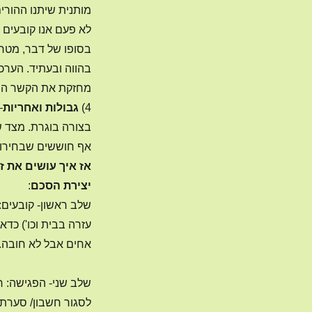
מותנית שיתנו ההורים
לא פעם אנו קובעים 
בסופו של דבר, מטרת
בהווה ובעתיד. הערכ
מחזקת את הקשר הורה
4)
גבולות ואחריות
–
בצורה בוגרת. מצד ש
אף חוששים שבחירותיו
אז איך עושים את 
יצירת הסכם
:
שלב ראשון- קובעים:
עזרה בבית וכו') כד
אחים אבל לא חובה. 
שלב שני- הפגישה: ח
לסגור חשבון/ סערת ר