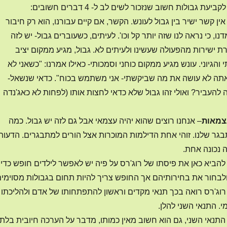
ת גבולות חשוב שנזכור לשים לב ל- 4 דברים חשובים:
אין קשר ישיר בין גבול לעונש. הקשר, אם קיים עבורנו, הוא רק חיבור
נו, כי נראה לנו שזה יותר קל וכו'. לעיתים, כשעוברים גבול- יש לזה
ת ישירות מהפעולה שעשינו ולעיתים לא. גבול, מגיע ממקום יציב
והגיוני. עונש מגיע ממקום כוחני וסמכותי- כאילו אמרנו: "כשאני לא
אתה לא עושה את מה שביקשתי- אני משתמש בכוח". כדאי שנשאל-
להעביר? ואולי זהו גבול שלא כדאי לחצות אותו (לפחות לא כאג'נדה
עצמאות
– אנחנו רוצים שהוא יהיה עצמאי אבל גם לזה יש גבול. כמה
גר שלנו. זוהי אחת הדילמות המוכרות אצל הורים למתבגרים. הדעות
ה נכונה אחת.
להביא כאן את פיסתו של רוג'רס על פיה יש לאפשר לילדים חופש כדי
ולבחור את בחירותיהם אך החופש צריך להיות תחום בגבולות מסוימי
רוג'רס רואה בכך תנאי מקדים וראשון להתפתחותו של אדם ולהליכתו
. התנאי השני להלן.
התנאי השני, גם הוא חשוב מאין כמותו, מדבר על הערכה חיובית בלתי