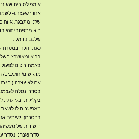
אימפולסיבית שאיננ
אחרי שעצרנו- לשמוח
שלנו מתבגר. איזה כי
הוא מתפתח! זוהי הד
שלכם נורמלי.
כעת הזכרו במטרה ש
בריא ומאושר? השלב 
באמת רוצים לפעול..
מרגישים/ חושבים/ ח
אם לא עצרנו (והגבנ
בסדר. נסלח לעצמנו 
בקלילות ובלי לתת לז
מאפשרים לו לשאת בת
בהסכם): לעיתים אנו
הישירות של מעשיהם
יסדר ואנחנו נסדר ע