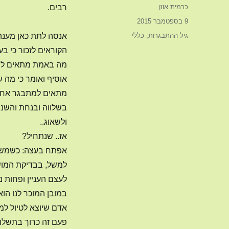
מחבר
כרמית אוזן
רבים.
פורסם
9 בספטמבר 2015
בתאריך
קטגוריות
גיל ההתבגרות
,
כללי
אנסה לתת כאן מענה 
הקוראים לזכור כי ב
מה באמת מתאים לנו
אוסיף ואומר כי מה
מתאים למתבגר אחר. 
בשלווה ובנחת והשני 
ולשאוג..
אז.. שנתחיל?
אפתח בעצה: כשמשהו
למשל, בבדיקת המוש
לעצם העניין ופחות נ
אדם שיוצא לטיול למ
פעם זה כרוך בתשלום