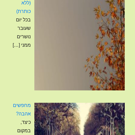
(ללא
פוסט
כותרת)
4120
בכל יום
שעובר
נושרים
ממני
[…]
מחפשים
אהבה?
כיצד,
במקום