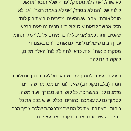
לא שווה', 'אתה לא מספיק', 'עדיף שלא תנסה' או אולי
קולות של- 'הם לא בסדר', 'אני לא באמת רוצה', 'אני לא
סובל אותם'. אחרי ששומעים ומכירים טוב את ה'קולות'
הללו אפשר לראות אילו 'קולות' נוספים נמצאים ברקע,
שקטים יותר, כמו: 'אני יכול לדבר איתם על ..', 'יש לי תחומי
עניין רבים שיכולים לעניין גם אותם', 'הם בעצם די
מסקרנים אותי' ועוד. כדאי לתת ל'קולות' האלה מקום,
להקשיב גם להם.
ובעיקר בעיקר, לסמוך עליו שהוא יכול לעבור דרך זה ולזכור
תמיד (בלב ובקול רם) שאנו לומדים מכל מה שהחיים
מזמנים לנו ובאשר כך, כל קושי הוא מבורך. ועוד משהו,
לסמוך גם על עצמכם. כהורים ובכלל, שיש בכם את כל
כוחות , האהבה ואת כל מה שהמתבגר/ת שלכם צריך מכם.
בזמנים קשים זכרו זאת וחבקו גם את עצמכם.