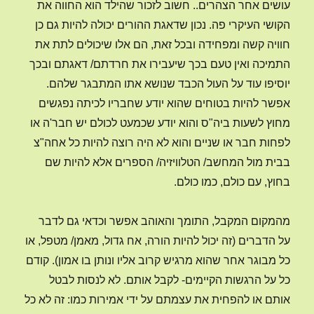
עושים אחר הצהרים.. חשוב לזכור שהילד הוא החווה את
הקושי העיקרי פה. נכון שדאגת ההורים יכולה להיות גם כן
חוויה קשה ומפחידה ובכל זאת, הם אלו שיכולים לתת את
התמיכה ואין טעם בכך שיעבירו את חרדתם/ דאגתם ובכך
יוסיפו עוד על העול הכבד שנושא אתו המתבגר שלהם.
אפשר להיות בטוחים שהוא יודע שחבריו לכיתה נפגשים
מחוץ לשעות ביה"ס והוא יודע שכמעט לכולם יש חבר'ה או
לפחות חבר או שניים והוא לא היה רוצה להיות כל אחה"צ
בבית מול המחשב/ הטלוויזיה/ הספרים אלא להיות שם
בחוץ, עם כולם, כמו כולם.
מהמקום המקבל, התומך והאוהב אפשר וכדאי גם לדבר
על הדברים (זה יכול להיות הורה, אח גדול, מאמן/ מטפל, או
כל מבוגר אחר שהוא מרגיש קרוב אליו ונותן בו אמון). קודם
כל על הרגשות הקיימים- לקבל אותם. לא לנסות לבטל
אותם או להפחית את עצמתם על ידי אמירות כמו: זה לא כל