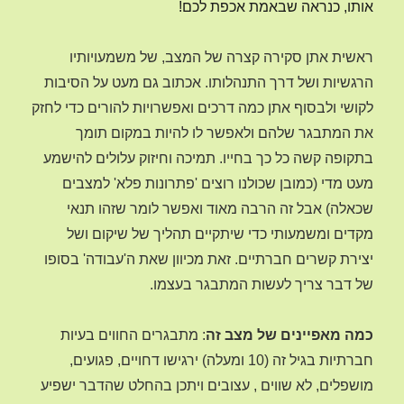
אותו, כנראה שבאמת אכפת לכם!
ראשית אתן סקירה קצרה של המצב, של משמעויותיו
הרגשיות ושל דרך התנהלותו. אכתוב גם מעט על הסיבות
לקושי ולבסוף אתן כמה דרכים ואפשרויות להורים כדי לחזק
את המתבגר שלהם ולאפשר לו להיות במקום תומך
בתקופה קשה כל כך בחייו. תמיכה וחיזוק עלולים להישמע
מעט מדי (כמובן שכולנו רוצים 'פתרונות פלא' למצבים
שכאלה) אבל זה הרבה מאוד ואפשר לומר שזהו תנאי
מקדים ומשמעותי כדי שיתקיים תהליך של שיקום ושל
יצירת קשרים חברתיים. זאת מכיוון שאת ה'עבודה' בסופו
של דבר צריך לעשות המתבגר בעצמו.
כמה מאפיינים של מצב זה
: מתבגרים החווים בעיות
חברתיות בגיל זה (10 ומעלה) ירגישו דחויים, פגועים,
מושפלים, לא שווים , עצובים ויתכן בהחלט שהדבר ישפיע