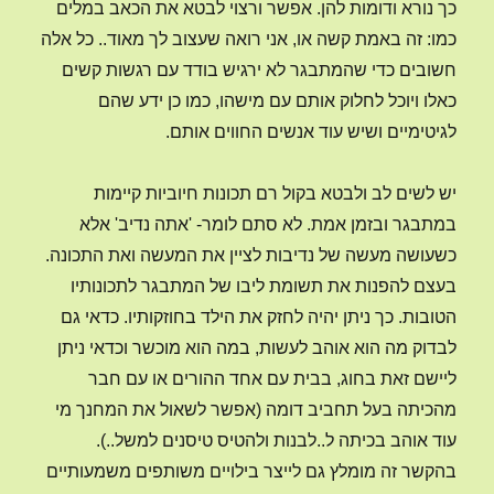
כך נורא ודומות להן. אפשר ורצוי לבטא את הכאב במלים
כמו: זה באמת קשה או, אני רואה שעצוב לך מאוד.. כל אלה
חשובים כדי שהמתבגר לא ירגיש בודד עם רגשות קשים
כאלו ויוכל לחלוק אותם עם מישהו, כמו כן ידע שהם
לגיטימיים ושיש עוד אנשים החווים אותם.
יש לשים לב ולבטא בקול רם תכונות חיוביות קיימות
במתבגר ובזמן אמת. לא סתם לומר- 'אתה נדיב' אלא
כשעושה מעשה של נדיבות לציין את המעשה ואת התכונה.
בעצם להפנות את תשומת ליבו של המתבגר לתכונותיו
הטובות. כך ניתן יהיה לחזק את הילד בחוזקותיו. כדאי גם
לבדוק מה הוא אוהב לעשות, במה הוא מוכשר וכדאי ניתן
ליישם זאת בחוג, בבית עם אחד ההורים או עם חבר
מהכיתה בעל תחביב דומה (אפשר לשאול את המחנך מי
עוד אוהב בכיתה ל..לבנות ולהטיס טיסנים למשל..).
בהקשר זה מומלץ גם לייצר בילויים משותפים משמעותיים