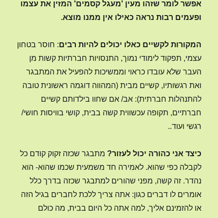
אפשר לומר שזהו מעין 'מעגל קסמים' המזין את עצמו
ופעמים רבות נראה כאילו אין ממנו מוצא.
המקורות לקשיים כאלו יכולים להיות רבים
: חוסר בטחון
עצמי, תפקוד לימודי נמוך, התנסויות חברתיות קשות מן
העבר שלא עובדו כראוי וממשיכות להפעיל את המתבגר
ואת רגשותיו, קשיים מבית (המהווה דוגמה ראשונית טובה
להתנהלות חברתית): אב/ אם שחוו בילדותם קשיים
חברתיים, תקופה עכשווית קשה בבית, קושי בוויסות חושי/
רגשי ועוד..
כיצד אני כהורה יכול לעזור?
מתבגר שכזה זקוק קודם כל
לקבלה כפי שהוא. לאמירה חד משמעית שכמו שהוא- הוא
נהדר. זה קשה, מפני שהורים למתבגר שכזה בדרך כלל
אומרים לו דברים כגון: אתה צריך ללכת לחברים בגיל הזה
או להזמינם אליך, למה אתה כל היום בבית, מה כולם